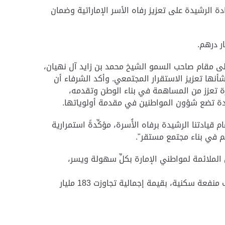
بارك، انطلاقاً من حرص القيادة الرشيدة على تعزيز رفاه الأسر الإماراتية وضمان
لى مقام صاحب السمو الشيخ محمد بن زايد آل نهيان،
نها تعزيز الاستقرار المجتمعي. وأكد الشرفاء أن
ة تعزز من المساهمة في بناء الوطن وتقدمه،
يدة تضع شؤون المواطنين في مقدمة أولوياتها.
ادتنا الرشيدة برفاه الأُسرة، مؤكِّدةً استمرارية
ئم في بناء مجتمع مستقر".
لملائمة لمواطني الإمارة بكلِّ سهولة ويسر،
وبهذه الحزمة، يرتفع مجموع المنافع السكنية المقدمة للمواطنين في أبوظبي منذ تأسيس الهيئة إلى أكثر من 133 ألف منفعة سكنية، بقيمة إجمالية تجاوزت 183 مليار