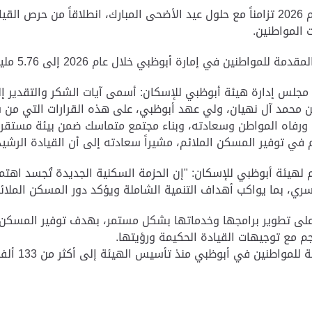
ويأتي اعتماد صرف الحزمة الثانية للمنافع السكنية لعام 2026 تزامناً مع حلول عيد الأضحى الم
 المواطنين.
طنين في إمارة أبوظبي خلال عام 2026 إلى 5.76 مليار درهم.
مجلس إدارة هيئة أبوظبي للإسكان: أسمى آيات الشكر والتقدير إ
 محمد آل نهيان، ولي عهد أبوظبي، على هذه القرارات التي من شأ
 ورفاه المواطن وسعادته، وبناء مجتمع متماسك ضمن بيئة مستقر
م في توفير المسكن الملائم، مشيراً سعادته إلى أن القيادة الرش
هيئة أبوظبي للإسكان: "إن الحزمة السكنية الجديدة تُجسد اهتمام قي
أسري، بما يواكب أهداف التنمية الشاملة ويؤكد دور المسكن الملا
 على تطوير برامجها وخدماتها بشكل مستمر، بهدف توفير المسكن ا
م مع توجيهات القيادة الحكيمة ورؤيتها.