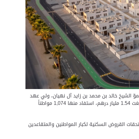
وّ الشيخ خالد بن محمد بن زايد آل نهيان، ولي عهد
أبوظبي رئيس المجلس التنفيذي لإمارة أبوظبي، صرف حزمة منافع سكنية للمواطنين في إمارة أبوظبي، بقيمة إجمالية بلغت 1.54 مليار درهم، استفاد منها 1,074 مواطناً
نة، إلى جانب إعفاءات من سداد مستحقات القروض السكنية لكبار المواطنين والمتقاعدين