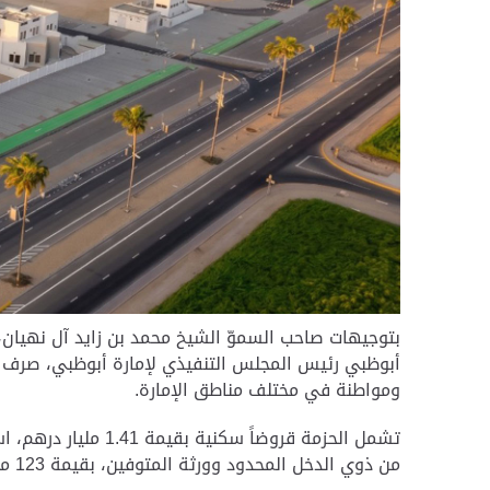
بتوجيهات صاحب السموّ الشيخ محمد بن زايد آل نهيان، 
ومواطنة في مختلف مناطق الإمارة.
من ذوي الدخل المحدود وورثة المتوفين، بقيمة 123 مليون درهم، استفاد منها 145 من المواطنين في الإمارة.