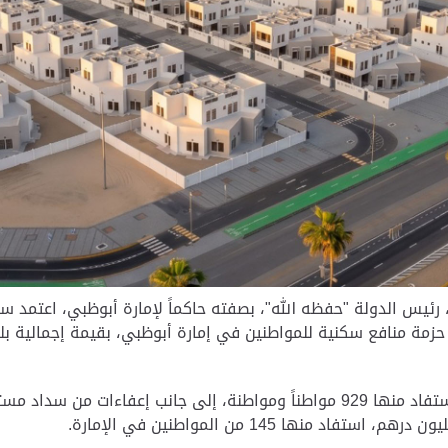
رئيس الدولة "حفظه الله"، بصفته حاكماً لإمارة أبوظبي، اعتمد سم
تشمل الحزمة قروضاً سكنية بقيمة 1.41 مليار درهم، استفاد منها 929 مواطناً ومواط