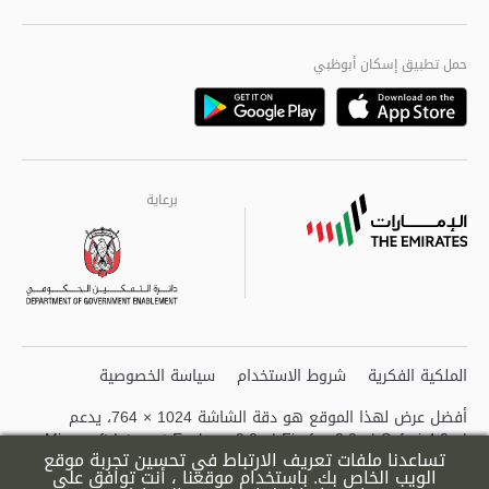
حمل تطبيق إسكان أبوظبي
Playstore
Appstore
برعاية
برعاية
برعاية
الملكية الفكرية
شروط الاستخدام
سياسة الخصوصية
أفضل عرض لهذا الموقع هو دقة الشاشة 1024 × 764، يدعم
Microsoft Internet Explorer 9.0+ | Firefox 2.0+ | Safari 4.0+ |
تساعدنا ملفات تعريف الارتباط في تحسين تجربة موقع
Opera 6.0+ | Chrome
الويب الخاص بك. باستخدام موقعنا ، أنت توافق على