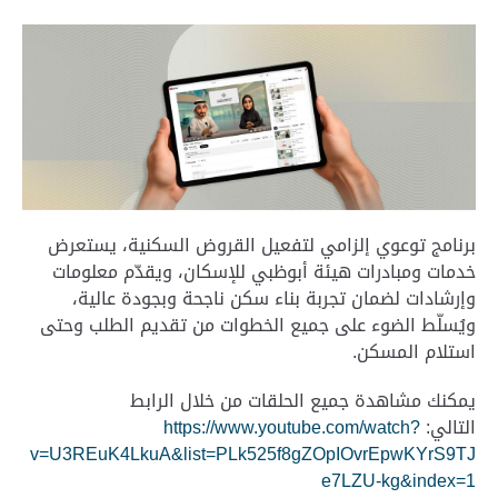
برنامج توعوي إلزامي لتفعيل القروض السكنية، يستعرض
خدمات ومبادرات هيئة أبوظبي للإسكان، ويقدّم معلومات
وإرشادات لضمان تجربة بناء سكن ناجحة وبجودة عالية،
ويُسلّط الضوء على جميع الخطوات من تقديم الطلب وحتى
استلام المسكن.
يمكنك مشاهدة جميع الحلقات من خلال الرابط
التالي:
https://www.youtube.com/watch?
v=U3REuK4LkuA&list=PLk525f8gZOpIOvrEpwKYrS9TJ
e7LZU-kg&index=1