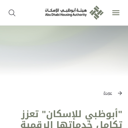
عودة
"أبوظبي للإسكان" تعزز
تكامل خدماتها الرقمية