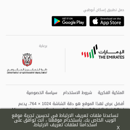
حمل تطبيق إسكان أبوظبي
Playstore
Appstore
برعاية
برعاية
برعاية
الملكية الفكرية
شروط الاستخدام
سياسة الخصوصية
أفضل عرض لهذا الموقع هو دقة الشاشة 1024 × 764، يدعم
Microsoft Internet Explorer 9.0+ | Firefox 2.0+ | Safari 4.0+ |
تساعدنا ملفات تعريف الارتباط في تحسين تجربة موقع
Opera 6.0+ | Chrome
الويب الخاص بك. باستخدام موقعنا ، أنت توافق على
اسخدامنا لملفات تعريف الارتباط.
X
© 2026 حكومة أبوظبي جميع الحقوق محفوظة.